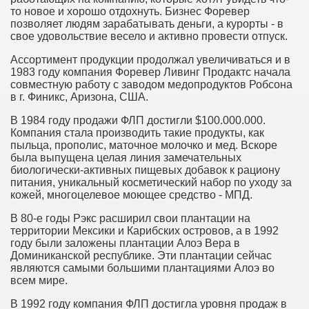
то новое и хорошо отдохнуть. Бизнес Форевер
позволяет людям зарабатывать деньги, а курорты - в
свое удовольствие весело и активно провести отпуск.
Ассортимент продукции продолжал увеличиваться и в
1983 году компания Форевер Ливинг Продактс начала
совместную работу с заводом медопродуктов Робсона
в г. Финикс, Аризона, США.
В 1984 году продажи ФЛП достигли $100.000.000.
Компания стала производить такие продукты, как
пыльца, прополис, маточное молочко и мед. Вскоре
была выпущена целая линия замечательных
биологически-активных пищевых добавок к рациону
питания, уникальный косметический набор по уходу за
кожей, многоцелевое моющее средство - МПД.
В 80-е годы Рэкс расширил свои плантации на
территории Мексики и Карибских островов, а в 1992
году были заложены плантации Алоэ Вера в
Доминиканской республике. Эти плантации сейчас
являются самыми большими плантациями Алоэ во
всем мире.
В 1992 году компания ФЛП достигла уровня продаж в