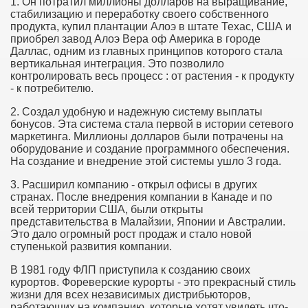
1. Он потратил миллионы долларов на выращивание,
стабилизацию и переработку своего собственного
продукта, купил плантации Алоэ в штате Техас, США и
приобрел завод Алоэ Вера оф Америка в городе
Даллас, одним из главных принципов которого стала
вертикальная интеграция. Это позволило
контролировать весь процесс : от растения - к продукту
- к потребителю.
2. Создал удобную и надежную систему выплаты
бонусов. Эта система стала первой в истории сетевого
маркетинга. Миллионы долларов были потрачены на
оборудование и создание программного обеспечения.
На создание и внедрение этой системы ушло 3 года.
3. Расширил компанию - открыл офисы в других
странах. После внедрения компании в Канаде и по
всей территории США, были открыты
представительства в Малайзии, Японии и Австралии.
Это дало огромный рост продаж и стало новой
ступенькой развития компании.
В 1981 году ФЛП приступила к созданию своих
курортов. Фореверские курорты - это прекрасный стиль
жизни для всех независимых дистрибьюторов,
работающих на компанию, которые хотят увидеть что-